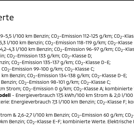
erte
9-5,5 l/100 km Benzin; CO
-Emission 112-125 g/km; CO
-Klas
2
2
,3 l/100 km Benzin; CO
-Emission 118-119 g/km; CO
-Klasse 
2
2
,2-4,3 l/100 km Benzin; CO
-Emission 96-97 g/km; CO
-Klas
2
2
in; CO
-Emission 133 g/km; CO
-Klasse D;
2
2
nzin; CO
-Emission 135-137 g/km; CO
-Klasse D-E;
2
2
; CO
-Emission 99-100 g/km; CO
-Klasse C;
2
2
0 km Benzin; CO
-Emission 134-138 g/km; CO
-Klasse D-E;
2
2
 Benzin; CO
-Emission 98-101 g/km; CO
-Klasse C;
2
2
 km Strom; CO
-Emission 0 g/km; CO
-Klasse A; kombinierte 
2
2
odell
- Energieverbrauch 17,5 kWh/100 km Strom & 2,0 l/100
erie: Energieverbrauch 7,3 l/100 km Benzin; CO
-Klasse F; k
2
trom & 2,6-2,7 l/100 km Benzin; CO
-Emission 60 g/km; CO
2
2
00km Benzin; CO
-Klasse E-F; kombinierte Werte. Elektrische
2