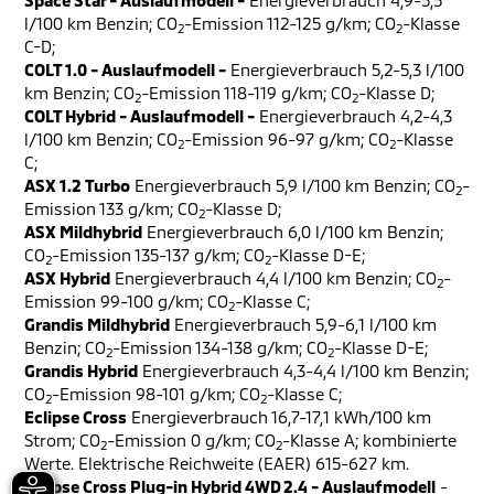
Space Star - Auslaufmodell -
Energieverbrauch 4,9-5,5
l/100 km Benzin; CO
-Emission 112-125 g/km; CO
-Klasse
2
2
C-D;
COLT 1.0 - Auslaufmodell -
Energieverbrauch 5,2-5,3 l/100
km Benzin; CO
-Emission 118-119 g/km; CO
-Klasse D;
2
2
COLT Hybrid - Auslaufmodell -
Energieverbrauch 4,2-4,3
l/100 km Benzin; CO
-Emission 96-97 g/km; CO
-Klasse
2
2
C;
ASX 1.2 Turbo
Energieverbrauch 5,9 l/100 km Benzin; CO
-
2
Emission 133 g/km; CO
-Klasse D;
2
ASX Mildhybrid
Energieverbrauch 6,0 l/100 km Benzin;
CO
-Emission 135-137 g/km; CO
-Klasse D-E;
2
2
ASX Hybrid
Energieverbrauch 4,4 l/100 km Benzin; CO
-
2
Emission 99-100 g/km; CO
-Klasse C;
2
Grandis Mildhybrid
Energieverbrauch 5,9-6,1 l/100 km
Benzin; CO
-Emission 134-138 g/km; CO
-Klasse D-E;
2
2
Grandis Hybrid
Energieverbrauch 4,3-4,4 l/100 km Benzin;
CO
-Emission 98-101 g/km; CO
-Klasse C;
2
2
Eclipse Cross
Energieverbrauch 16,7-17,1 kWh/100 km
Strom; CO
-Emission 0 g/km; CO
-Klasse A; kombinierte
2
2
Werte. Elektrische Reichweite (EAER) 615-627 km.
Eclipse Cross Plug-in Hybrid 4WD 2.4 - Auslaufmodell
-