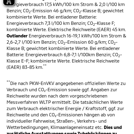
Energieverbrauch 17,5 kWh/100 km Strom & 2,0 l/100 km
Benzin; CO
-Emission 46 g/km; CO
-Klasse B; gewichtet
2
2
kombinierte Werte. Bei entladener Batterie:
Energieverbrauch 7,3 l/100 km Benzin; CO
-Klasse F;
2
kombinierte Werte. Elektrische Reichweite (EAER) 45 km.
Outlander
Energieverbrauch 16-19,1 kWh/100 km Strom &
2,6-2,7 l/100 km Benzin; CO
-Emission 60 g/km; CO
-
2
2
Klasse B; gewichtet kombinierte Werte. Bei entladener
Batterie: Energieverbrauch 6,8-7,1 l/100km Benzin; CO
-
2
Klasse E-F; kombinierte Werte. Elektrische Reichweite
**
(EAER) 83-85 km.
**
Die nach PKW-EnVKV angegebenen offiziellen Werte zu
Verbrauch und CO₂-Emission sowie ggf. Angaben zur
Reichweite wurden nach dem vorgeschriebenen
Messverfahren WLTP ermittelt. Die tatsächlichen Werte
zum Verbrauch elektrischer Energie / Kraftstoff, ggf. zur
Reichweite und den CO₂-Emissionen hängen ab von
individueller Fahrweise, Straßen-, Verkehrs- und
Wetterbedingungen, Klimaanlageneinsatz etc.
Dies und
zusätzliche Ausstattungen sowie Zubehör können zu